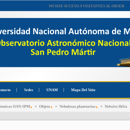
NO HAY ACCESO A VISITANTES AL OBSERVATORIO 
ntacto
Sedes
UNAM
Mapa Del Sitio
onómicas OAN-SPM
Objeto
Nebulosas planetarias
Nebulos Hélix