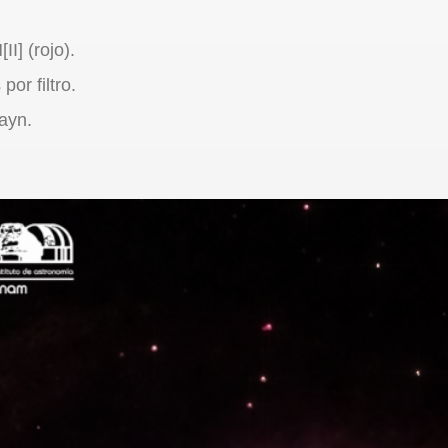
II] (rojo).
or filtro.
ayn.