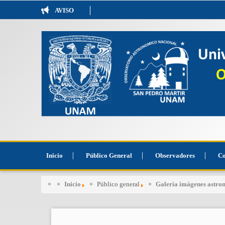
AVISO
Inicio
Público General
Observadores
Co
Inicio
Público general
Galería imágenes astr