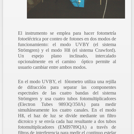
El instrumento se emplea para hacer fotometría
fotoeléctrica por conteo de fotones en dos modos de
funcionamiento: el modo UVBY (el sistema
Strömgren) y el modo Hß (el sistema Crawford).
Un espejo plano inclinado, intercalado
opcionalmente en el camino óptico permite al
usuario cambiar entre ambos modos.
En el modo UVBY, el f
ótometro utiliza una rejilla
de difracci
ón para separar las componentes
espectrales de las cuatro bandas del sistema
Strömgren y usa cuatro tubos fotomultiplicadores
(Electron Tubes 9893Q/350A) para medir
simultáneamente los cuatro canales. En el modo
Hß, el haz de luz se divide mediante un filtro
dicroico y se envía cada haz resultante a dos tubos
fotomultiplicadores (EMI9789QA) a través de
filtros de interferencia para medir el continuo estelar