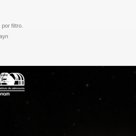
or filtro.
rayn