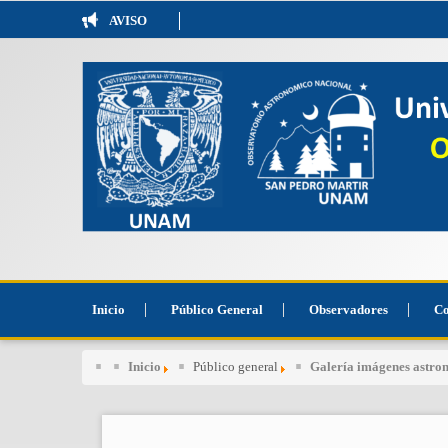
AVISO
Inicio
Público General
Observadores
Co
Inicio
Público general
Galería imágenes astr