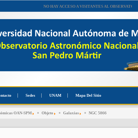
NO HAY ACCESO A VISITANTES AL OBSERVATORIO HAST
ntacto
Sedes
UNAM
Mapa Del Sitio
onómicas OAN-SPM
Objeto
Galaxias
NGC 5866