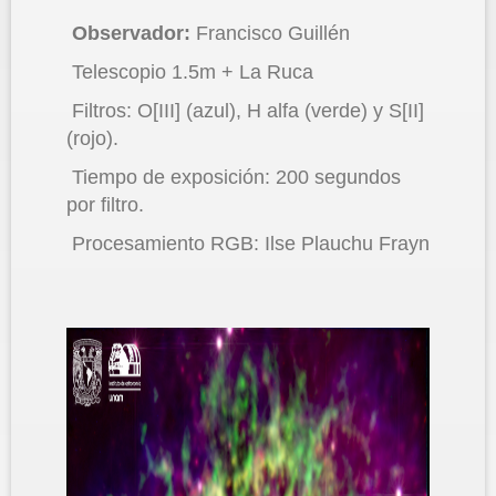
Observador:
Francisco Guillén
Telescopio 1.5m + La Ruca
Filtros: O[III] (azul), H alfa (verde) y S[II]
(rojo).
Tiempo de exposición: 200 segundos
por filtro.
Procesamiento RGB: Ilse Plauchu Frayn