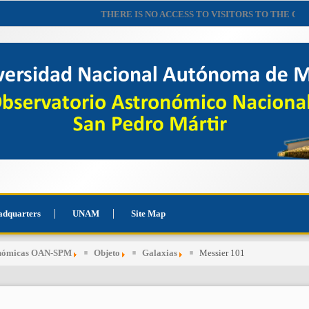
THERE IS NO ACCESS TO VISITORS TO THE OBSERVAT
adquarters
UNAM
Site Map
onómicas OAN-SPM
Objeto
Galaxias
Messier 101