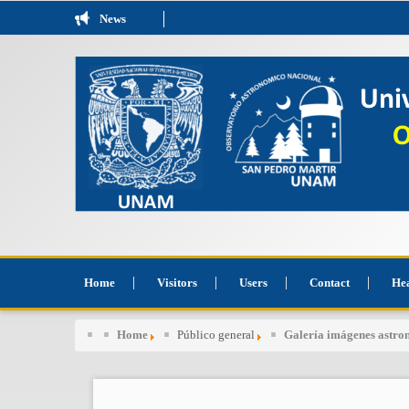
News
Home
Visitors
Users
Contact
He
Home
Público general
Galería imágenes astr