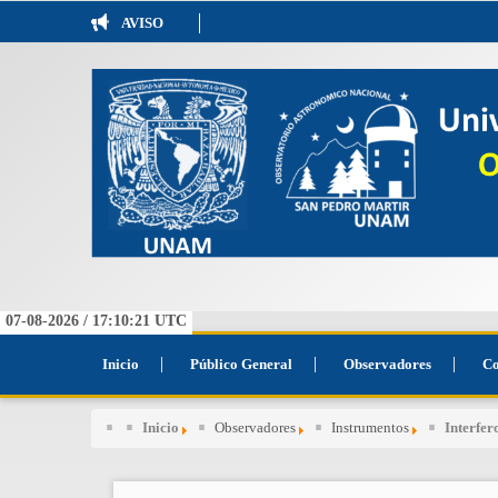
AVISO
07-08-2026 /
17:10:21
UTC
Inicio
Público General
Observadores
Co
Inicio
Observadores
Instrumentos
Interfer