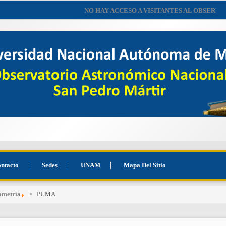
NO HAY ACCESO A VISITANTES AL OBSERVATO
ntacto
Sedes
UNAM
Mapa Del Sitio
ometría
PUMA