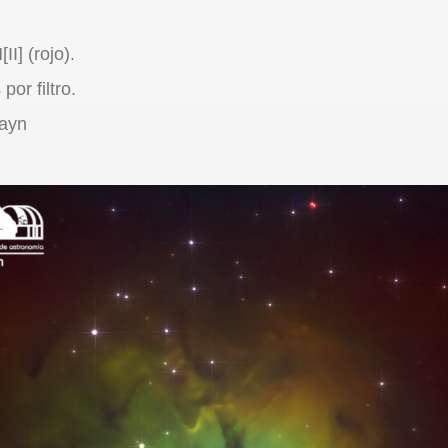
II] (rojo).
or filtro.
rayn