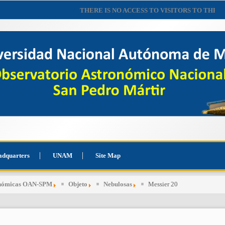
THERE IS NO ACCESS TO VISITORS TO THE OBSE
adquarters
UNAM
Site Map
onómicas OAN-SPM
Objeto
Nebulosas
Messier 20