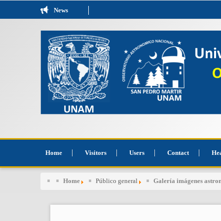
News
Home
Visitors
Users
Contact
He
Home
Público general
Galería imágenes astr