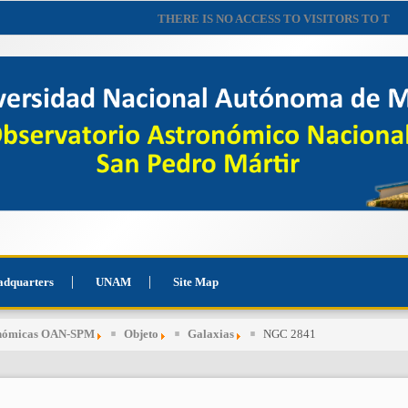
THERE IS NO ACCESS TO VISITORS TO THE OBS
adquarters
UNAM
Site Map
onómicas OAN-SPM
Objeto
Galaxias
NGC 2841