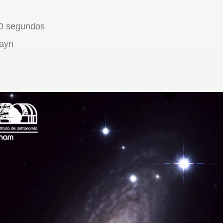
00 segundos
rayn