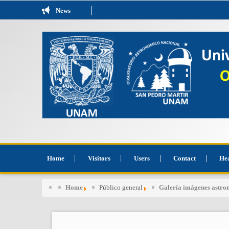
News
Home
Visitors
Users
Contact
He
Home
Público general
Galería imágenes astr