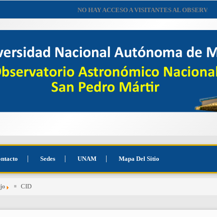
NO HAY ACCESO A VISITANTES AL OBSERVATOR
ntacto
Sedes
UNAM
Mapa Del Sitio
jo
CID