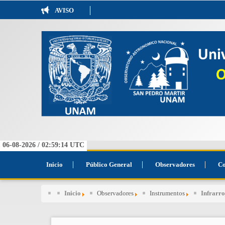
AVISO
06-08-2026 /
02:59:14
UTC
Inicio
Público General
Observadores
Co
Inicio
Observadores
Instrumentos
Infrarro