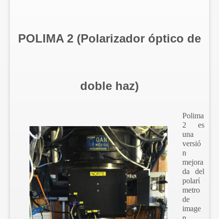
POLIMA 2 (Polarizador óptico de
doble haz)
Polima
2 es
una
versió
n
mejora
da del
polarί
metro
de
image
n