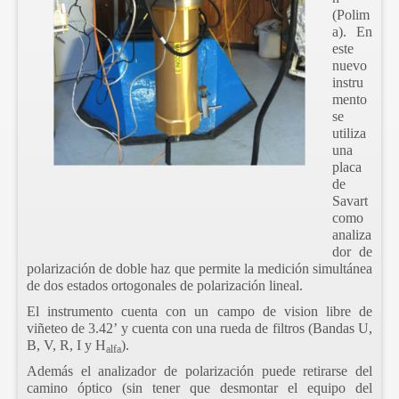
(Polim
a). En
este
nuevo
instru
mento
se
utiliza
una
placa
de
Savart
como
analiza
dor de
polarización de doble haz que permite la medición simultánea
de dos estados ortogonales de polarización lineal.
El instrumento cuenta con un campo de vision libre de
viñeteo de 3.42’ y cuenta con una rueda de filtros (Bandas U,
B, V, R, I y H
).
alfa
Además el analizador de polarización puede retirarse del
camino óptico (sin tener que desmontar el equipo del