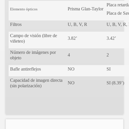
Placa retar
Prisma Glan-Taylor
Elemento ópticos
Placa de Sav
Filtros
U, B, V, R
U, B, V, R, 
Campo de visión (libre de
3.82’
3.42’
viñeteo)
Número de imágenes por
4
2
objeto
Bafle antireflejos
NO
SI
Capacidad de imagen directa
NO
SI (8.39’)
(sin polarización)