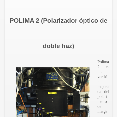
POLIMA 2 (Polarizador óptico de
doble haz)
Polima
2 es
una
versió
n
mejora
da del
polarί
metro
de
image
n