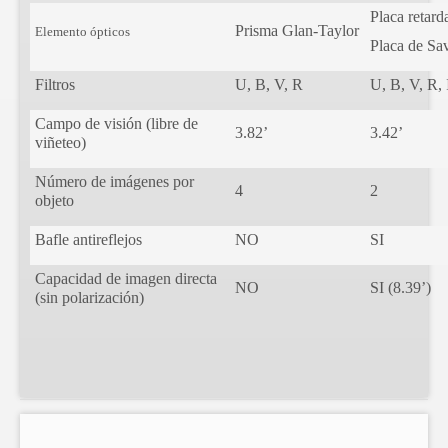
Placa retar
Prisma Glan-Taylor
Elemento ópticos
Placa de Sav
Filtros
U, B, V, R
U, B, V, R, 
Campo de visión (libre de
3.82’
3.42’
viñeteo)
Número de imágenes por
4
2
objeto
Bafle antireflejos
NO
SI
Capacidad de imagen directa
NO
SI (8.39’)
(sin polarización)