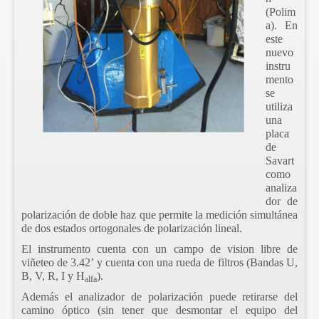
(Polim
a). En
este
nuevo
instru
mento
se
utiliza
una
placa
de
Savart
como
analiza
dor de
polarización de doble haz que permite la medición simultánea
de dos estados ortogonales de polarización lineal.
El instrumento cuenta con un campo de vision libre de
viñeteo de 3.42’ y cuenta con una rueda de filtros (Bandas U,
B, V, R, I y H
).
alfa
Además el analizador de polarización puede retirarse del
camino óptico (sin tener que desmontar el equipo del