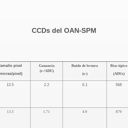
CCDs del OAN-SPM
Tamaño pixel
Ganancia
Ruido de lectura
Bias típico
(e-/ADU)
micras/pixel)
(e-)
(ADUs)
13.5
2.2
6.1
568
13.5
1.71
4.9
879