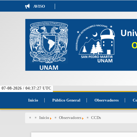
AVISO
07-08-2026 /
04:37:27
UTC
Inicio
Público General
Observadores
Co
Inicio
Observadores
CCDs